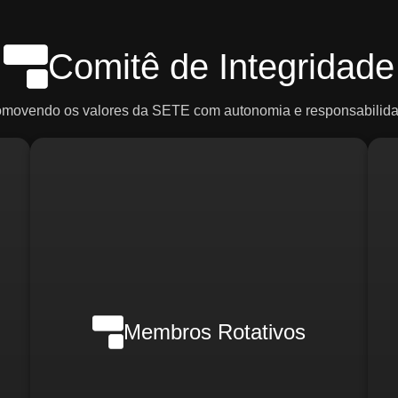
Comitê de Integridade
omovendo os valores da SETE com autonomia e responsabilida
Em casos de crise, poderão ser
ce
convocados:
R
o)
d
Membros Rotativos
Gerente Geral
Gerente Financeiro
o)
i
Gerente de RH
Gerente de Marketing