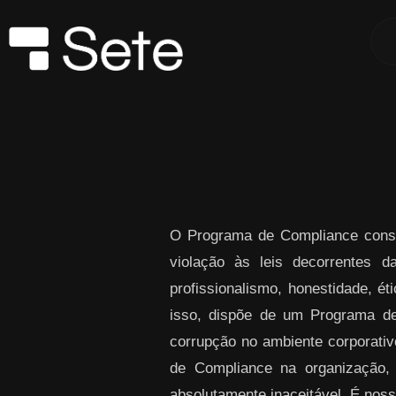
Skip to Main Content
O Programa de Compliance consi
violação às leis decorrentes 
profissionalismo, honestidade, ét
isso, dispõe de um Programa de
corrupção no ambiente corporativo
de Compliance na organização,
absolutamente inaceitável. É noss