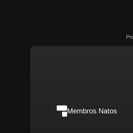
Pr
Nilson Wanderlei (Complian
Officer Intern
Membros Natos
Rafael Melão (Jurídic