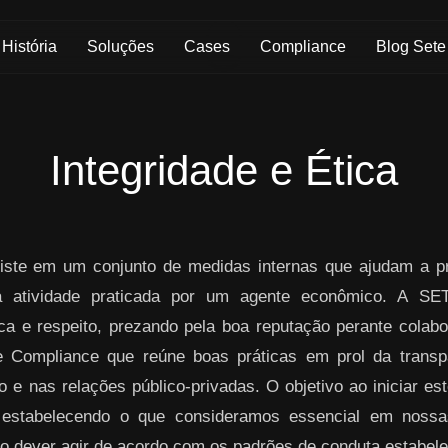
História
Soluções
Cases
Compliance
Blog Sete
Integridade e Ética
ste em um conjunto de medidas internas que ajudam a pre
da atividade praticada por um agente econômico. A S
ica e respeito, prezando pela boa reputação perante colabo
 Compliance que reúne boas práticas em prol da transpa
 e nas relações público-privadas. O objetivo ao iniciar es
 estabelecendo o que consideramos essencial em nos
o dever agir de acordo com os padrões de conduta estabelec