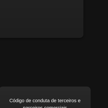
fé, relate possíveis situações irregulares.
Código de conduta de terceiros e
parceiros comerciais