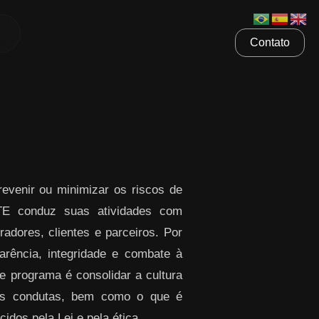
Contato
venir ou minimizar os riscos de
ETE conduz suas atividades com
radores, clientes e parceiros. Por
rência, integridade e combate à
te programa é consolidar a cultura
sas condutas, bem como o que é
idos pela Lei e pela ética.