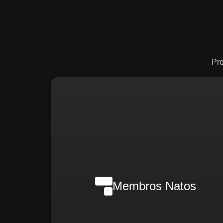
Pr
Nilson Wanderlei (Complian
Officer Intern
Membros Natos
Rafael Melão (Jurídic