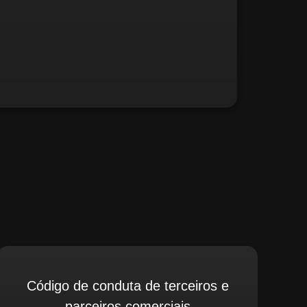
fé, relate possíveis situações irregulares.
Código de conduta de terceiros e
parceiros comerciais