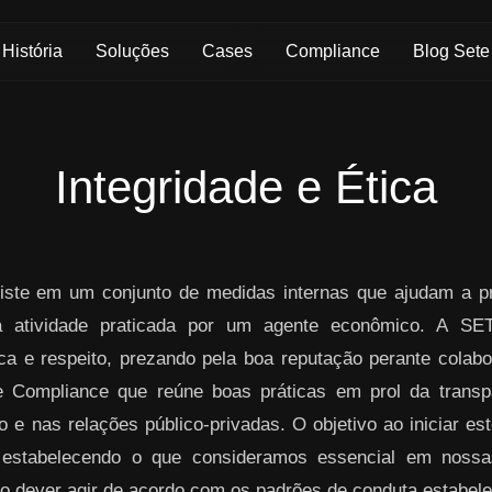
História
Soluções
Cases
Compliance
Blog Sete
Integridade e Ética
ste em um conjunto de medidas internas que ajudam a pre
da atividade praticada por um agente econômico. A S
ica e respeito, prezando pela boa reputação perante colabo
 Compliance que reúne boas práticas em prol da transpa
 e nas relações público-privadas. O objetivo ao iniciar es
 estabelecendo o que consideramos essencial em nos
o dever agir de acordo com os padrões de conduta estabelec