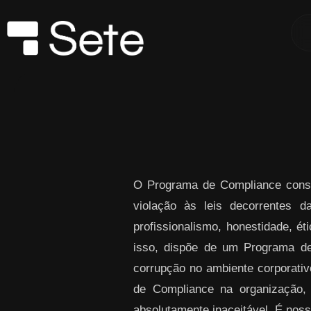
Skip to Main Content
O Programa de Compliance consi
violação às leis decorrentes 
profissionalismo, honestidade, ét
isso, dispõe de um Programa de
corrupção no ambiente corporativo
de Compliance na organização,
absolutamente inaceitável. É noss