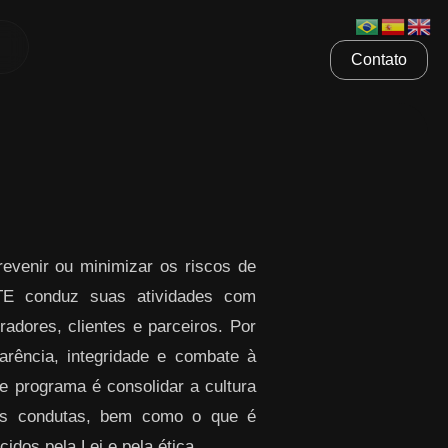
Contato
venir ou minimizar os riscos de
ETE conduz suas atividades com
radores, clientes e parceiros. Por
rência, integridade e combate à
te programa é consolidar a cultura
sas condutas, bem como o que é
idos pela Lei e pela ética.