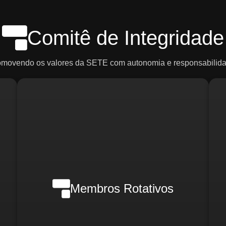
Comitê de Integridade
omovendo os valores da SETE com autonomia e responsabilida
Em casos de crise, poderão ser
ce
convocados:
R
o)
d
Membros Rotativos
Gerente Geral
Gerente Financeiro
o)
i
Gerente de RH
Gerente de Marketing