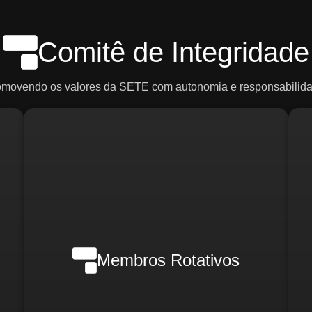
Comitê de Integridade
omovendo os valores da SETE com autonomia e responsabilida
Em casos de crise, poderão ser
ce
convocados:
R
o)
d
Membros Rotativos
Gerente Geral
Gerente Financeiro
o)
i
Gerente de RH
Gerente de Marketing