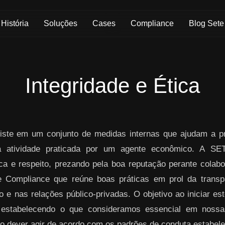
História
Soluções
Cases
Compliance
Blog Sete
Integridade e Ética
ste em um conjunto de medidas internas que ajudam a pre
da atividade praticada por um agente econômico. A S
ica e respeito, prezando pela boa reputação perante colabo
 Compliance que reúne boas práticas em prol da transpa
 e nas relações público-privadas. O objetivo ao iniciar es
 estabelecendo o que consideramos essencial em nos
o dever agir de acordo com os padrões de conduta estabelec