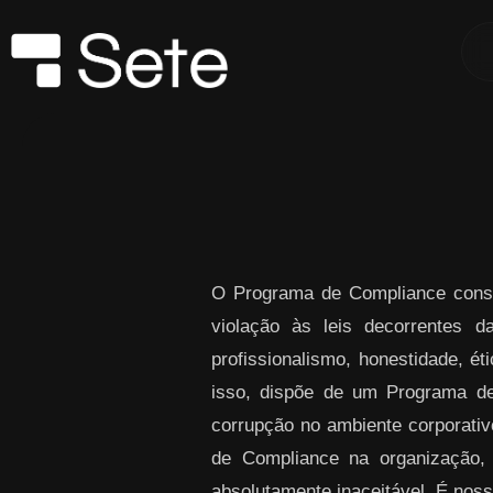
Skip to Main Content
O Programa de Compliance consi
violação às leis decorrentes 
profissionalismo, honestidade, ét
isso, dispõe de um Programa de
corrupção no ambiente corporativo
de Compliance na organização,
absolutamente inaceitável. É noss