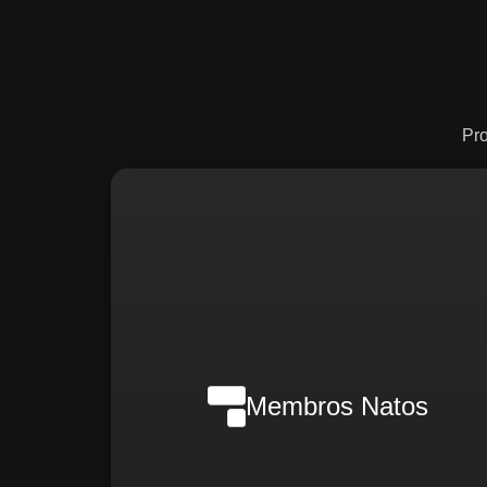
Pr
Nilson Wanderlei (Complian
Officer Intern
Membros Natos
Rafael Melão (Jurídic