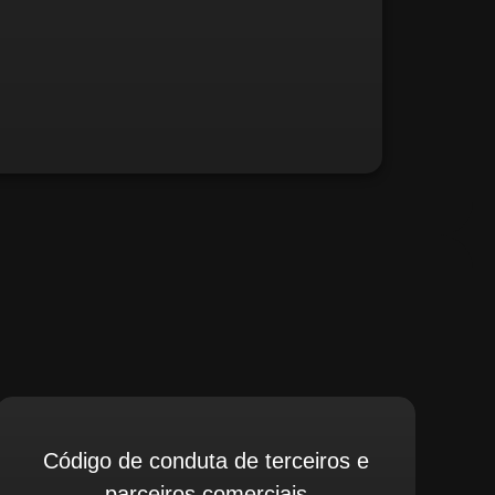
fé, relate possíveis situações irregulares.
Código de conduta de terceiros e
parceiros comerciais