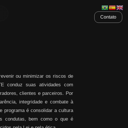
Contato
venir ou minimizar os riscos de
ETE conduz suas atividades com
radores, clientes e parceiros. Por
rência, integridade e combate à
te programa é consolidar a cultura
sas condutas, bem como o que é
idos pela Lei e pela ética.