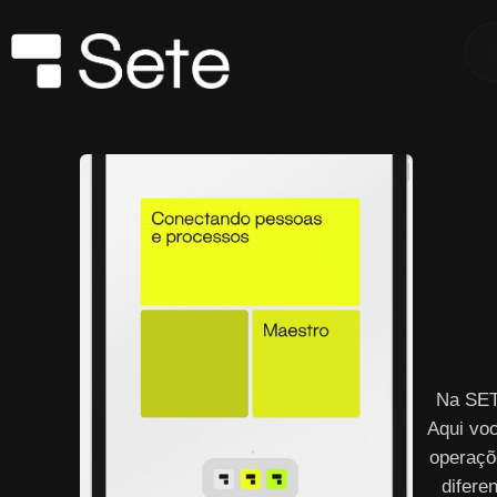
Na SET
Aqui vo
operaçõ
difere