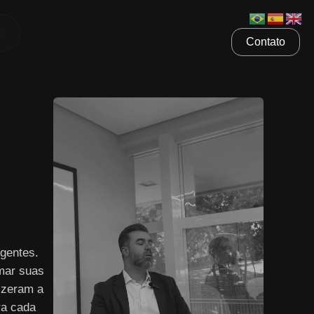
Contato
gentes.
mar suas
izeram a
ra cada