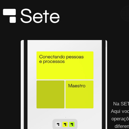
Na SET
Aqui vo
operaçõ
difere