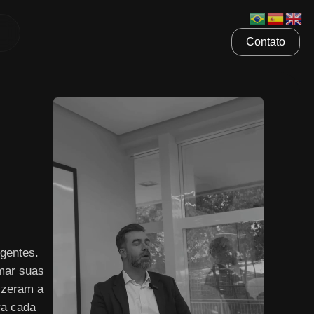
Contato
gentes.
mar suas
izeram a
ra cada