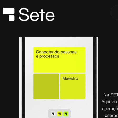
Na SET
Aqui vo
operaçõ
difere