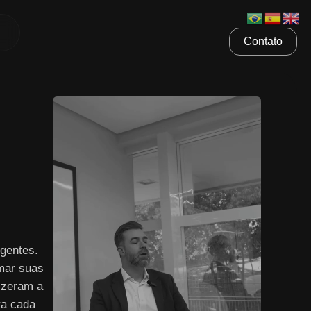
Contato
gentes.
mar suas
izeram a
ra cada