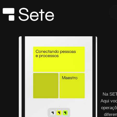
Na SET
Aqui vo
operaçõ
difere