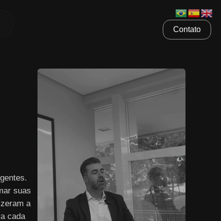
Contato
gentes.
mar suas
izeram a
ra cada