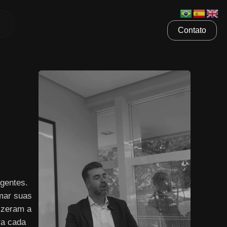
Contato
gentes.
mar suas
izeram a
ra cada