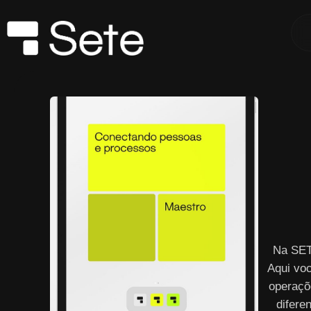
Na SET
Aqui vo
operaçõ
difere