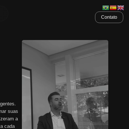
Contato
gentes.
mar suas
izeram a
ra cada