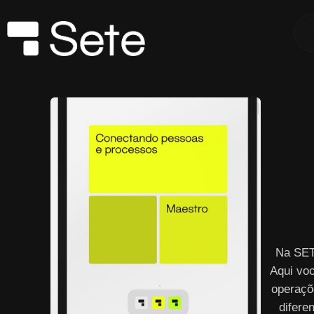
Na SET
Aqui vo
operaçõ
difere