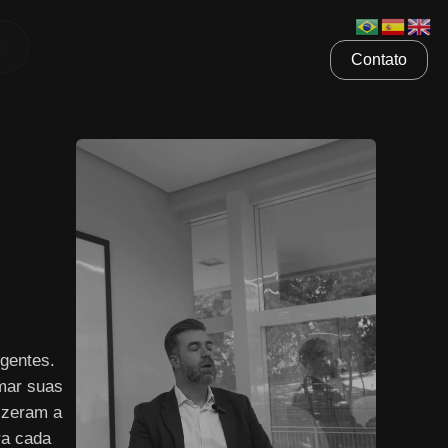
Contato
gentes.
mar suas
izeram a
ra cada