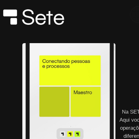
Na SET
Aqui vo
operaçõ
difere