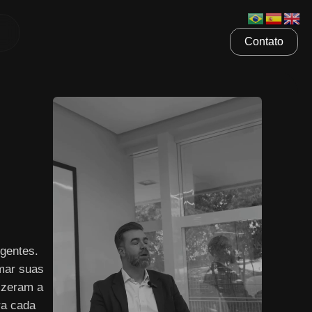
Contato
gentes.
mar suas
izeram a
ra cada