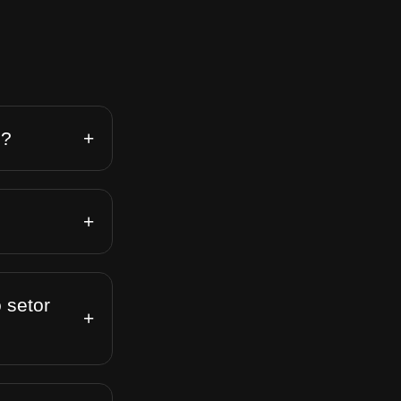
+
n?
+
 setor
+