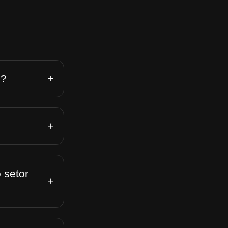
+
n?
+
 setor
+