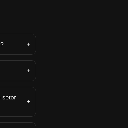
+
n?
+
 setor
+