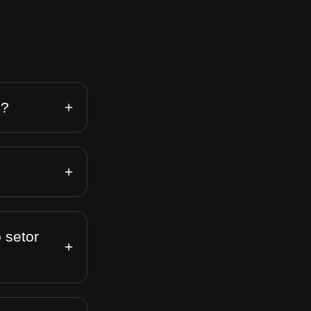
+
n?
+
 setor
+