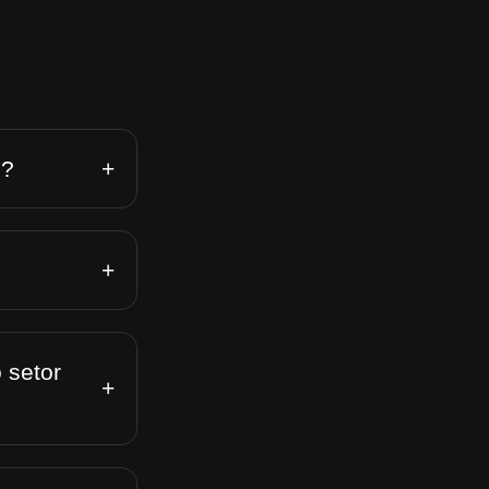
+
n?
+
 setor
+