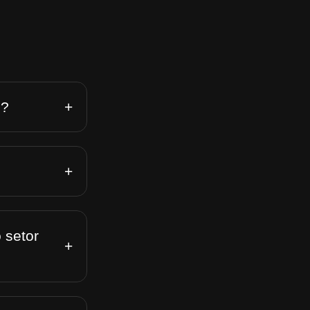
+
n?
+
 setor
+