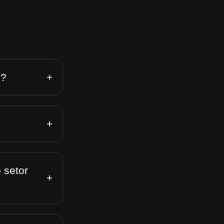
+
n?
+
 setor
+