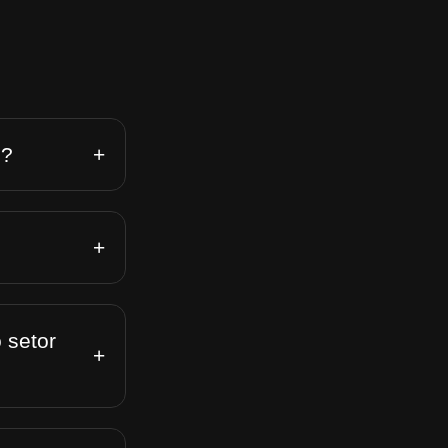
+
n?
+
 setor
+