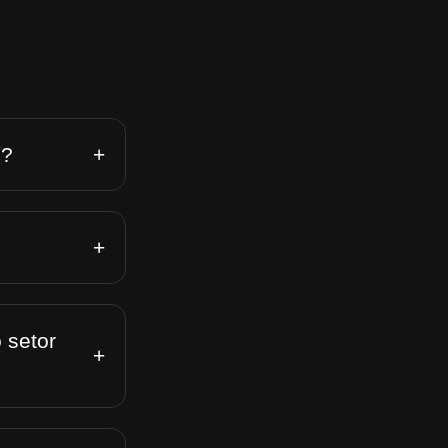
+
n?
+
 setor
+