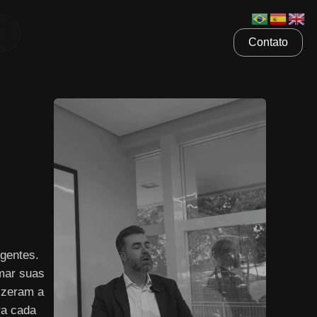
Contato
gentes.
mar suas
izeram a
ra cada