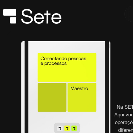
Na SET
Aqui vo
operaçõ
difere